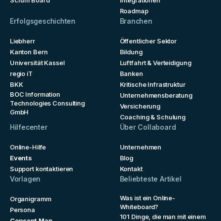
Scrum Board
Integrationen
Roadmap
Erfolgsgeschichten
Branchen
Liebherr
Öffentlicher Sektor
Kanton Bern
Bildung
Universität Kassel
Luftfahrt & Verteidigung
regio iT
Banken
BKK
Kritische Infrastruktur
BOC Information
Unternehmensberatung
Technologies Consulting
Versicherung
GmbH
Coaching & Schulung
Hilfecenter
Über Collaboard
Online-Hilfe
Unternehmen
Events
Blog
Support kontaktieren
Kontakt
Vorlagen
Beliebteste Artikel
Was ist ein Online-
Organigramm
Whiteboard?
Persona
101 Dinge, die man mit einem
Concept Map