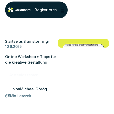
Registrieren
Startseite
/
Brainstorming
/
10.6.2025
Online Workshop » Tipps für
die kreative Gestaltung
Kostenlos testen
von
Michael Görög
5
Min. Lesezeit