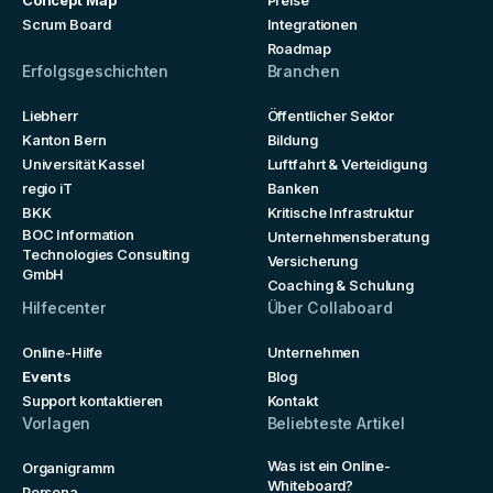
Scrum Board
Integrationen
Roadmap
Erfolgsgeschichten
Branchen
Liebherr
Öffentlicher Sektor
Kanton Bern
Bildung
Universität Kassel
Luftfahrt & Verteidigung
regio iT
Banken
BKK
Kritische Infrastruktur
BOC Information
Unternehmensberatung
Technologies Consulting
Versicherung
GmbH
Coaching & Schulung
Hilfecenter
Über Collaboard
Online-Hilfe
Unternehmen
Events
Blog
Support kontaktieren
Kontakt
Vorlagen
Beliebteste Artikel
Was ist ein Online-
Organigramm
Whiteboard?
Persona