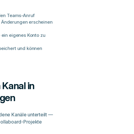
nden Teams-Anruf
e Änderungen erscheinen
 ein eigenes Konto zu
peichert und können
 Kanal in
ügen
dene Kanäle unterteilt —
Collaboard-Projekte