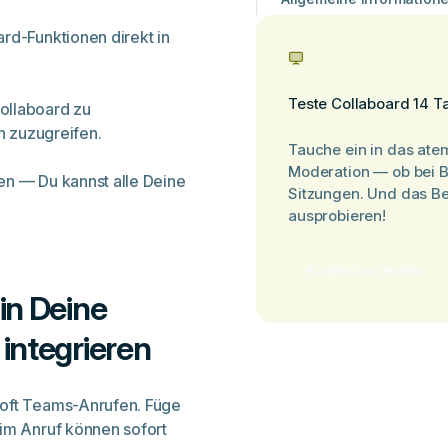
rd-Funktionen direkt in
Teste Collaboard 14 T
ollaboard zu
en zuzugreifen.
Tauche ein in das ate
Moderation — ob bei 
en — Du kannst alle Deine
Sitzungen. Und das Be
ausprobieren!
Kostenlos testen
in Deine
integrieren
soft Teams-Anrufen. Füge
 im Anruf können sofort