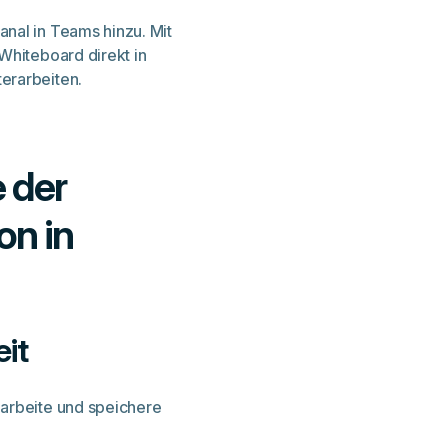
nal in Teams hinzu. Mit
Whiteboard direkt in
erarbeiten.
e der
on in
it
earbeite und speichere