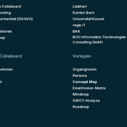
 Collaboard
Liebherr
osting
Kanton Bern
sicherheit (DSGVO)
Universität Kassel
regio iT
ationen
BKK
BOC Information Technologies
map
Consulting GmbH
Collaboard
Vorlagen
nehmen
Organigramm
Persona
t
Concept Map
Eisenhower-Matrix
Mindmap
SWOT-Analyse
Roadmap