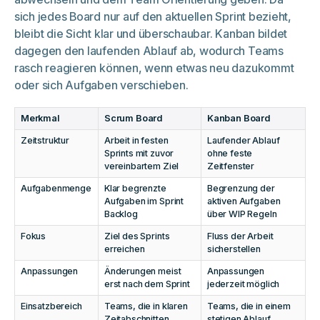
sich jedes Board nur auf den aktuellen Sprint bezieht,
bleibt die Sicht klar und überschaubar. Kanban bildet
dagegen den laufenden Ablauf ab, wodurch Teams
rasch reagieren können, wenn etwas neu dazukommt
oder sich Aufgaben verschieben.
Merkmal
Scrum Board
Kanban Board
Zeitstruktur
Arbeit in festen
Laufender Ablauf
Sprints mit zuvor
ohne feste
vereinbartem Ziel
Zeitfenster
Aufgabenmenge
Klar begrenzte
Begrenzung der
Aufgaben im Sprint
aktiven Aufgaben
Backlog
über WIP Regeln
Fokus
Ziel des Sprints
Fluss der Arbeit
erreichen
sicherstellen
Anpassungen
Änderungen meist
Anpassungen
erst nach dem Sprint
jederzeit möglich
Einsatzbereich
Teams, die in klaren
Teams, die in einem
Zeitabschnitten
stetigen Ablauf