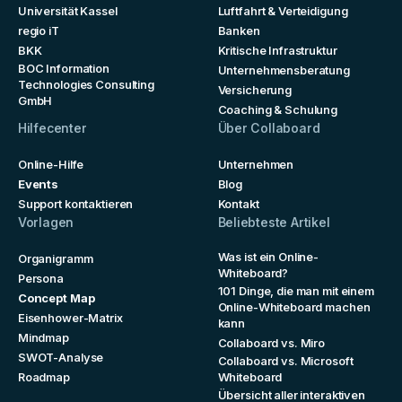
Universität Kassel
Luftfahrt & Verteidigung
regio iT
Banken
BKK
Kritische Infrastruktur
BOC Information
Unternehmensberatung
Technologies Consulting
Versicherung
GmbH
Coaching & Schulung
Hilfecenter
Über Collaboard
Online-Hilfe
Unternehmen
Events
Blog
Support kontaktieren
Kontakt
Vorlagen
Beliebteste Artikel
Was ist ein Online-
Organigramm
Whiteboard?
Persona
101 Dinge, die man mit einem
Concept Map
Online-Whiteboard machen
Eisenhower-Matrix
kann
Mindmap
Collaboard vs. Miro
SWOT-Analyse
Collaboard vs. Microsoft
Roadmap
Whiteboard
Übersicht aller interaktiven