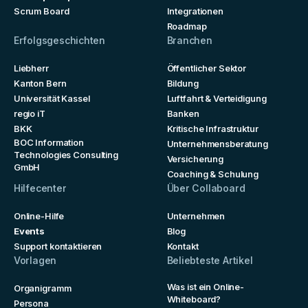
Scrum Board
Integrationen
Roadmap
Erfolgsgeschichten
Branchen
Liebherr
Öffentlicher Sektor
Kanton Bern
Bildung
Universität Kassel
Luftfahrt & Verteidigung
regio iT
Banken
BKK
Kritische Infrastruktur
BOC Information
Unternehmensberatung
Technologies Consulting
Versicherung
GmbH
Coaching & Schulung
Hilfecenter
Über Collaboard
Online-Hilfe
Unternehmen
Events
Blog
Support kontaktieren
Kontakt
Vorlagen
Beliebteste Artikel
Was ist ein Online-
Organigramm
Whiteboard?
Persona