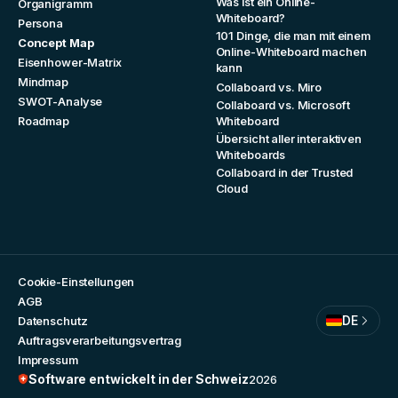
Was ist ein Online-
Organigramm
Whiteboard?
Persona
101 Dinge, die man mit einem
Concept Map
Online-Whiteboard machen
Eisenhower-Matrix
kann
Mindmap
Collaboard vs. Miro
SWOT-Analyse
Collaboard vs. Microsoft
Roadmap
Whiteboard
Übersicht aller interaktiven
Whiteboards
Collaboard in der Trusted
Cloud
Cookie-Einstellungen
AGB
DE
Datenschutz
Auftragsverarbeitungsvertrag
Impressum
Software entwickelt in der Schweiz
2026