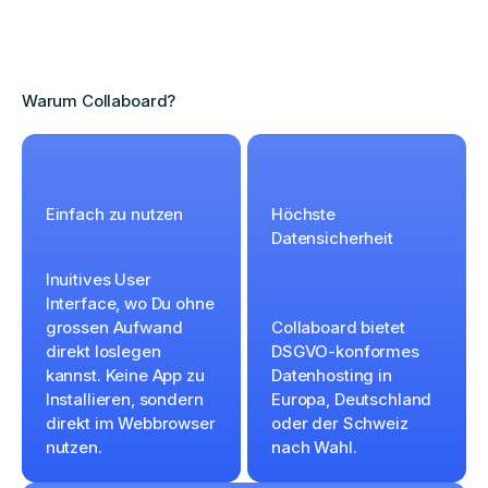
Warum Collaboard?
Einfach zu nutzen
Höchste
Datensicherheit
Inuitives User
Interface, wo Du ohne
grossen Aufwand
Collaboard bietet
direkt loslegen
DSGVO-konformes
kannst. Keine App zu
Datenhosting in
Installieren, sondern
Europa, Deutschland
direkt im Webbrowser
oder der Schweiz
nutzen.
nach Wahl.