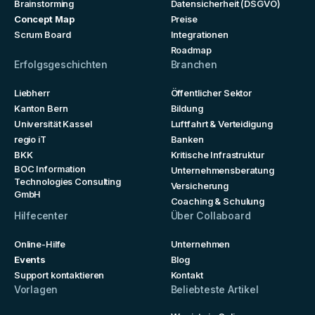
Brainstorming
Datensicherheit (DSGVO)
Concept Map
Preise
Scrum Board
Integrationen
Roadmap
Erfolgsgeschichten
Branchen
Liebherr
Öffentlicher Sektor
Kanton Bern
Bildung
Universität Kassel
Luftfahrt & Verteidigung
regio iT
Banken
BKK
Kritische Infrastruktur
BOC Information
Unternehmensberatung
Technologies Consulting
Versicherung
GmbH
Coaching & Schulung
Hilfecenter
Über Collaboard
Online-Hilfe
Unternehmen
Events
Blog
Support kontaktieren
Kontakt
Vorlagen
Beliebteste Artikel