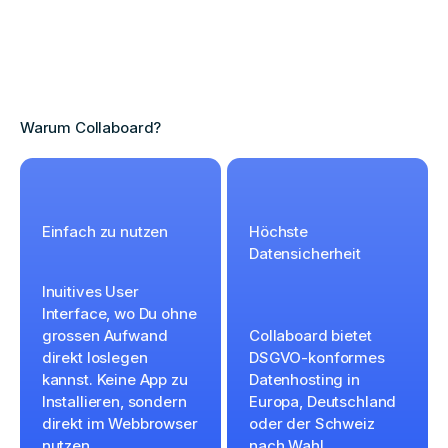
Warum Collaboard?
Einfach zu nutzen
Höchste
Datensicherheit
Inuitives User
Interface, wo Du ohne
grossen Aufwand
Collaboard bietet
direkt loslegen
DSGVO-konformes
kannst. Keine App zu
Datenhosting in
Installieren, sondern
Europa, Deutschland
direkt im Webbrowser
oder der Schweiz
nutzen.
nach Wahl.