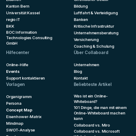
Kanton Bern
Bildung
Universität Kassel
Luftfahrt & Verteidigung
regio iT
Banken
BKK
Kritische Infrastruktur
BOC Information
Unternehmensberatung
Technologies Consulting
Versicherung
GmbH
Coaching & Schulung
Hilfecenter
Über Collaboard
Online-Hilfe
Unternehmen
Events
Blog
Support kontaktieren
Kontakt
Vorlagen
Beliebteste Artikel
Was ist ein Online-
Organigramm
Whiteboard?
Persona
101 Dinge, die man mit einem
Concept Map
Online-Whiteboard machen
Eisenhower-Matrix
kann
Mindmap
Collaboard vs. Miro
SWOT-Analyse
Collaboard vs. Microsoft