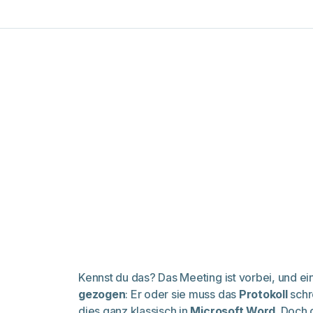
Kennst du das? Das Meeting ist vorbei, und ei
gezogen
: Er oder sie muss das
Protokoll
schr
dies ganz klassisch in
Microsoft Word
. Doch 