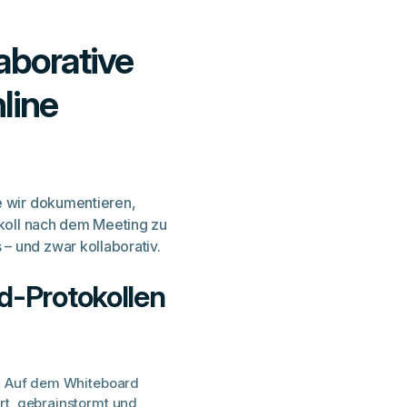
aborative
line
e
wir dokumentieren,
koll
nach
dem Meeting zu
– und zwar kollaborativ.
d-Protokollen
:
Auf dem Whiteboard
ert, gebrainstormt und