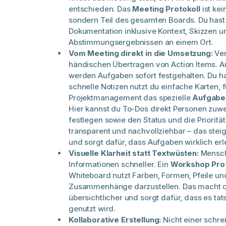
entschieden. Das
Meeting Protokoll
ist ke
sondern Teil des gesamten Boards. Du hast
Dokumentation inklusive Kontext, Skizzen u
Abstimmungsergebnissen an einem Ort.
Vom Meeting direkt in die Umsetzung:
Ver
händischen Übertragen von Action Items. 
werden Aufgaben sofort festgehalten. Du ha
schnelle Notizen nutzt du einfache Karten, f
Projektmanagement das spezielle
Aufgabe
Hier kannst du To-Dos direkt Personen zuwe
festlegen sowie den Status und die Priorität 
transparent und nachvollziehbar – das steig
und sorgt dafür, dass Aufgaben wirklich er
Visuelle Klarheit statt Textwüsten:
Mensche
Informationen schneller. Ein
Workshop Prot
Whiteboard nutzt Farben, Formen, Pfeile un
Zusammenhänge darzustellen. Das macht da
übersichtlicher und sorgt dafür, dass es tat
genutzt wird.
Kollaborative Erstellung:
Nicht einer schrei