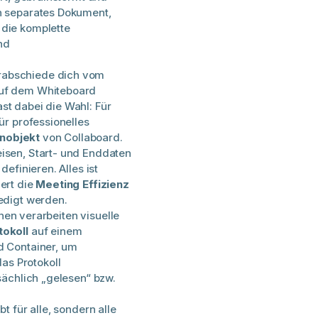
in separates Dokument,
 die komplette
nd
abschiede dich vom
Auf dem Whiteboard
st dabei die Wahl: Für
ür professionelles
nobjekt
von Collaboard.
isen, Start- und Enddaten
definieren. Alles ist
ert die
Meeting Effizienz
ledigt werden.
n verarbeiten visuelle
okoll
auf einem
d Container, um
s Protokoll
sächlich „gelesen“ bzw.
bt für alle, sondern alle