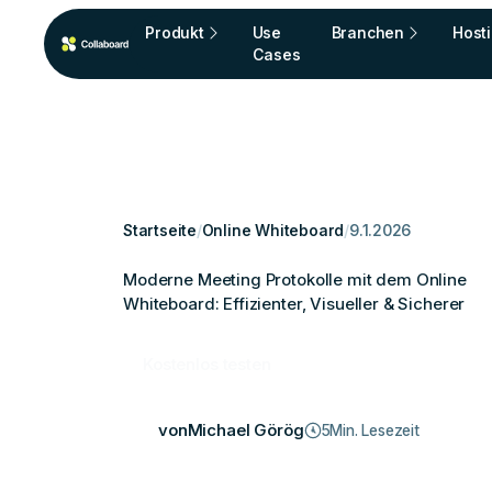
Produkt
Use
Branchen
Host
Cases
Startseite
/
Online Whiteboard
/
9.1.2026
Moderne Meeting Protokolle mit dem Online
Whiteboard: Effizienter, Visueller & Sicherer
Kostenlos testen
von
Michael Görög
5
Min. Lesezeit