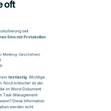
 oft
okollierung seit
hen Sinn mit Protokollen
 vom Meeting-Geschehen).
d.
t.
xtrem
textlastig
. Wichtige
Noch kritischer ist der
, die im Word-Dokument
 in Task-Management-
wann? Diese Information
fgaben werden nicht