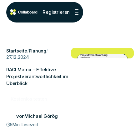
Registrieren
Startseite
/
Planung
/
27.12.2024
RACI Matrix - Effektive
Projektverantwortlichkeit im
Überblick
Kostenlos testen
von
Michael Görög
5
Min. Lesezeit