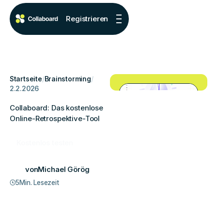
Registrieren
Startseite
/
Brainstorming
/
2.2.2026
Collaboard: Das kostenlose
Online-Retrospektive-Tool
Kostenlos testen
von
Michael Görög
5
Min. Lesezeit