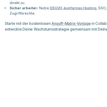
direkt zu.
Sicher arbeite
n: Nutze
DSGVO-konformes Hosting
, SSO
Zugriffsrechte.
Starte mit der kostenlosen
Ansoff-Matrix-Vorlage
in Colla
entwickle Deine Wachstumsstrategie gemeinsam mit Dei