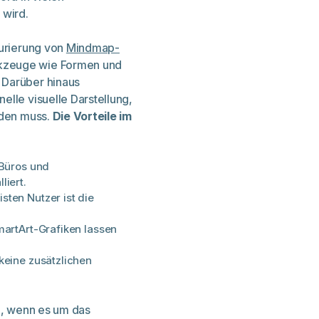
 wird.
turierung von
Mindmap-
kzeuge wie Formen und
 Darüber hinaus
elle visuelle Darstellung,
rden muss.
Die Vorteile im
 Büros und
liert.
sten Nutzer ist die
artArt-Grafiken lassen
keine zusätzlichen
el, wenn es um das