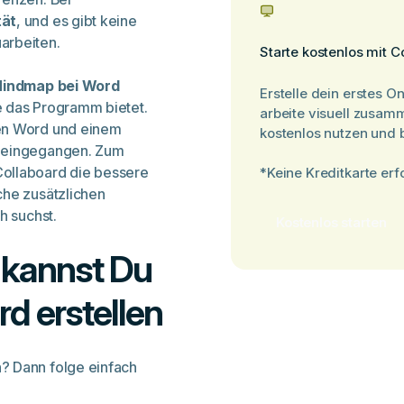
tät
, und es gibt keine
arbeiten.
Starte kostenlos mit C
Mindmap bei Word
Erstelle dein erstes O
e das Programm bietet.
arbeite visuell zusam
hen Word und einem
kostenlos nutzen und b
 eingegangen. Zum
Collaboard die bessere
*Keine Kreditkarte erf
che zusätzlichen
h suchst.
Kostenlos starten
o kannst Du
d erstellen
? Dann folge einfach