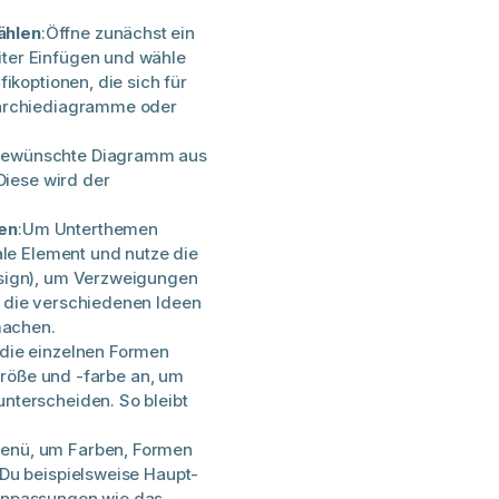
ählen
:Öffne zunächst ein
ter Einfügen und wähle
ikoptionen, die sich für
rarchiediagramme oder
gewünschte Diagramm aus
Diese wird der
en
:Um Unterthemen
ale Element und nutze die
esign), um Verzweigungen
 die verschiedenen Ideen
machen.
 die einzelnen Formen
-größe und -farbe an, um
nterscheiden. So bleibt
Menü, um Farben, Formen
Du beispielsweise Haupt-
Anpassungen wie das