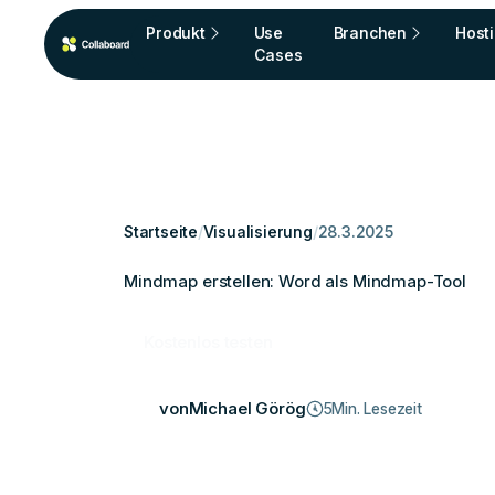
Produkt
Use
Branchen
Host
Cases
Startseite
/
Visualisierung
/
28.3.2025
Mindmap erstellen: Word als Mindmap-Tool
Kostenlos testen
von
Michael Görög
5
Min. Lesezeit