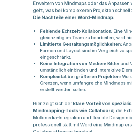
Erweitern von Mindmaps oder das Anpassen 
geht, was bei komplexeren Projekten schnell 
Die Nachteile einer Word-Mindmap
:
Fehlende Echtzeit-Kollaboration:
Eine Min
gleichzeitig im Team zu bearbeiten, wird nic
Limitierte Gestaltungsmöglichkeiten:
Anpa
Formen und Layout sind im Vergleich zu spez
eingeschränkt.
Keine Integration von Medien:
Bilder und V
umständlich einbinden und interaktive Elem
Komplexität bei größeren Projekten:
Word 
Grenzen, wenn umfangreiche Mindmaps mit
erstellt werden sollen.
Hier zeigt sich der
klare Vorteil von speziali
Mindmapping-Tools wie Collaboard
, die Ech
Multimedia-Integration und flexible Designmö
professionell statt mit Word eine
Mindmap erst
Collaboard besser beraten!