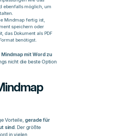
d ebenfalls möglich, um
alten.
 Mindmap fertig ist,
ment speichern oder
it, das Dokument als PDF
Format benötigst.
ne Mindmap mit Word zu
gs nicht die beste Option
: Mindmap
ge Vorteile,
gerade für
ut sind
. Der größte
ord in vielen